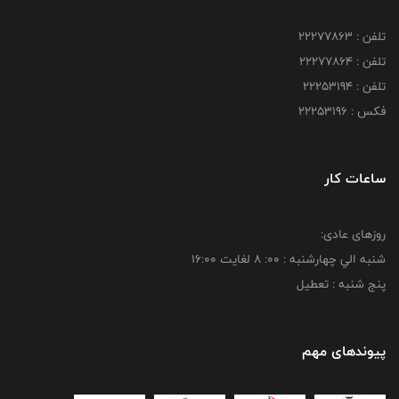
تلفن : 22277863
تلفن : 22277864
تلفن : 22253194
فکس : 22253196
ساعات کار
روزهای عادی:
شنبه الي چهارشنبه : 00: 8 لغايت 16:00
پنج شنبه : تعطیل
پیوندهای مهم