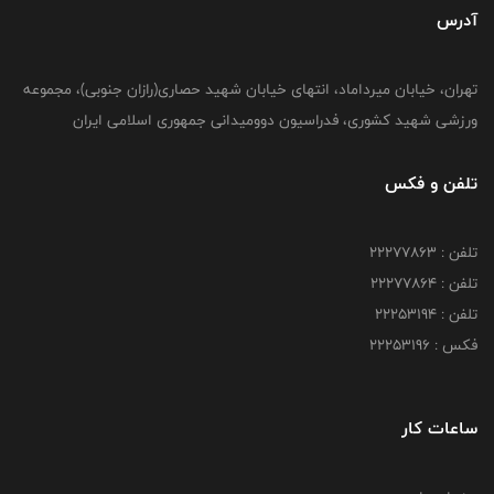
آدرس
تهران، خیابان میرداماد، انتهای خیابان شهید حصاری(رازان جنوبی)، مجموعه
ورزشی شهید کشوری، فدراسیون دوومیدانی جمهوری اسلامی ایران
تلفن و فکس
تلفن : 22277863
تلفن : 22277864
تلفن : 22253194
فکس : 22253196
ساعات کار