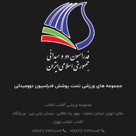
مجموعه های ورزشی تحت پوشش فدراسیون دوومیدانی
مجموعه ورزشی آفتاب انقلاب
مکان: تهران خیابان دماوند - چهار راه خاقانی - میدان چایی چی - ورزشگاه
آفتاب انقلاب تهران
+(9821) 77480016
+(9821) 77480012