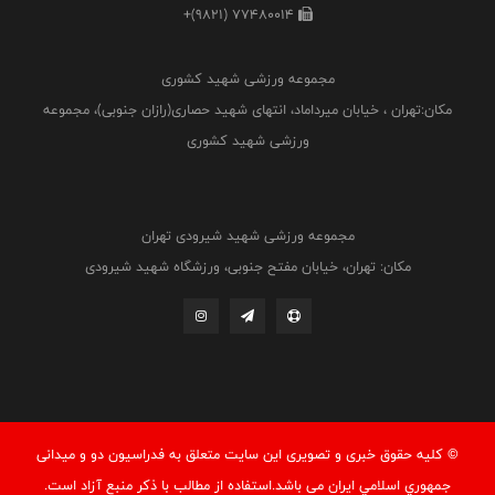
+(9821) 77480014
مجموعه ورزشی شهید کشوری
مکان:تهران ، خیابان میرداماد، انتهای شهید حصاری(رازان جنوبی)، مجموعه
ورزشی شهید کشوری
مجموعه ورزشی شهید شیرودی تهران
مکان: تهران، خیابان مفتح جنوبی، ورزشگاه شهید شیرودی
© کليه حقوق خبری و تصويری اين سايت متعلق به فدراسيون دو و میدانی
جمهوري اسلامي ايران می باشد.استفاده از مطالب با ذكر منبع آزاد است.