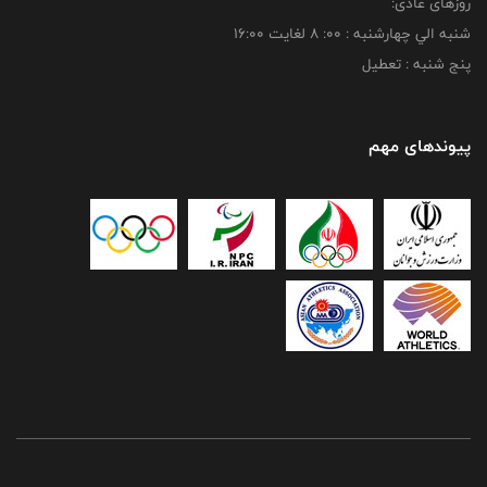
روزهای عادی:
شنبه الي چهارشنبه : 00: 8 لغايت 16:00
پنج شنبه : تعطیل
پیوندهای مهم