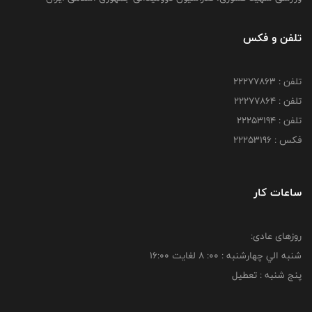
تلفن و فکس
تلفن : 22277863
تلفن : 22277864
تلفن : 22253194
فکس : 22253196
ساعات کار
روزهای عادی:
شنبه الي چهارشنبه : 00: 8 لغايت 16:00
پنج شنبه : تعطیل