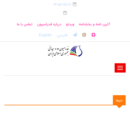
1405/05/18
آئین نامه و بخشنامه
ویدئو
درباره فدراسیون
تماس با ما
فارسی
English
-
-
-
-
خبرها
-
-