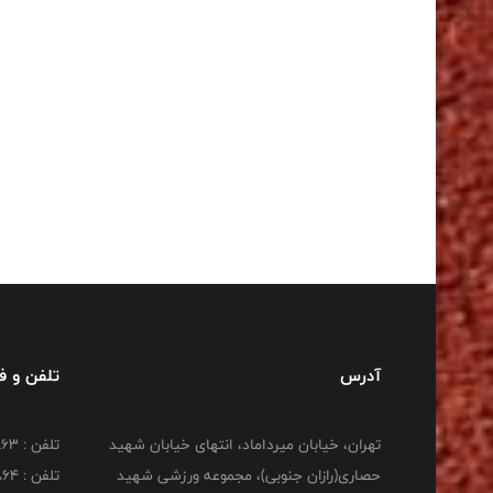
آدرس
تلفن و 
تهران، خیابان میرداماد، انتهای خیابان شهید
تلفن : 22277863
حصاری(رازان جنوبی)، مجموعه ورزشی شهید
تلفن : 22277864