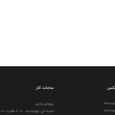
فکس
ساعات کار
روزهای عادی:
شنبه الي چهارشنبه : 00: 8 لغايت 16:00