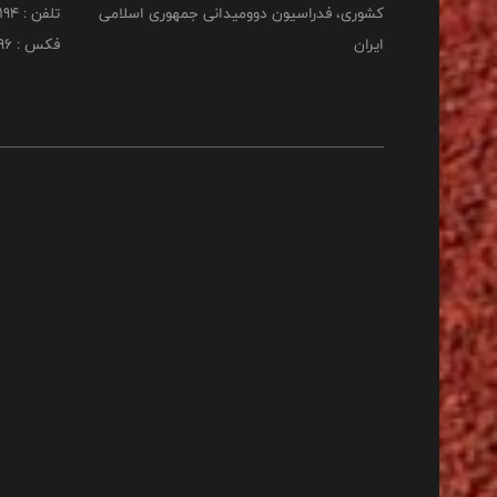
کشوری، فدراسیون دوومیدانی جمهوری اسلامی
تلفن : 22253194
ایران
فکس : 22253196