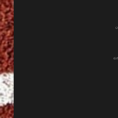
ن
وری