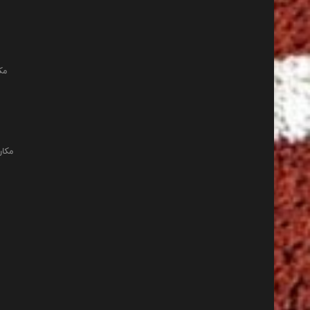
مک
مکان