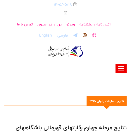
1405/05/18
آئین نامه و بخشنامه
ویدئو
درباره فدراسیون
تماس با ما
فارسی
English
-
-
-
-
نتایج مسابقات بانوان 1395
-
-
نتایج مرحله چهارم رقابتهای قهرمانی باشگاههای