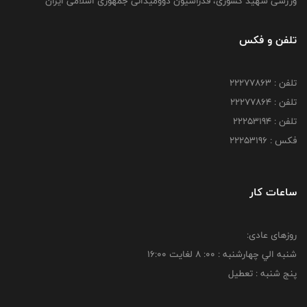
ورزشی شهید کشوری، فدراسیون دوومیدانی جمهوری اسلامی ایران
تلفن و فکس
تلفن : 22277863
تلفن : 22277864
تلفن : 22253194
فکس : 22253196
ساعات کار
روزهای عادی:
شنبه الي چهارشنبه : 00: 8 لغايت 16:00
پنج شنبه : تعطیل