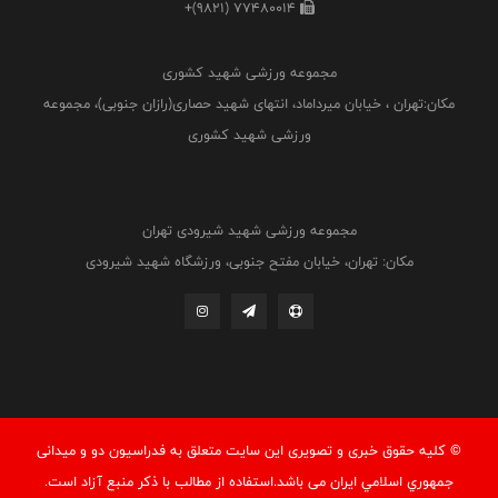
+(9821) 77480014
مجموعه ورزشی شهید کشوری
مکان:تهران ، خیابان میرداماد، انتهای شهید حصاری(رازان جنوبی)، مجموعه
ورزشی شهید کشوری
مجموعه ورزشی شهید شیرودی تهران
مکان: تهران، خیابان مفتح جنوبی، ورزشگاه شهید شیرودی
© کليه حقوق خبری و تصويری اين سايت متعلق به فدراسيون دو و میدانی
جمهوري اسلامي ايران می باشد.استفاده از مطالب با ذكر منبع آزاد است.