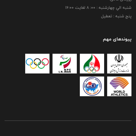
شنبه الي چهارشنبه : 00: 8 لغايت 16:00
پنج شنبه : تعطیل
پیوندهای مهم