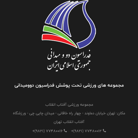
مجموعه های ورزشی تحت پوشش فدراسیون دوومیدانی
مجموعه ورزشی آفتاب انقلاب
مکان: تهران خیابان دماوند - چهار راه خاقانی - میدان چایی چی - ورزشگاه
آفتاب انقلاب تهران
+(9821) 77480016
+(9821) 77480012