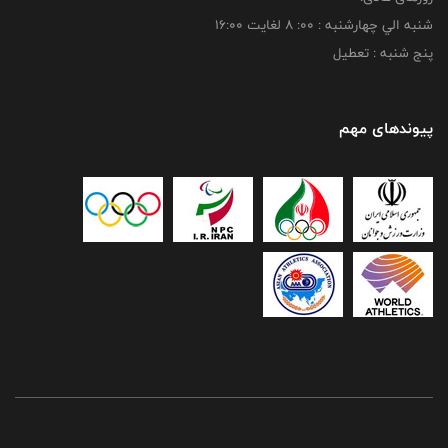
شنبه الي چهارشنبه : 00: 8 لغايت 16:00
پنج شنبه : تعطیل
پیوندهای مهم