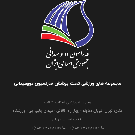
مجموعه های ورزشی تحت پوشش فدراسیون دوومیدانی
مجموعه ورزشی آفتاب انقلاب
مکان: تهران خیابان دماوند - چهار راه خاقانی - میدان چایی چی - ورزشگاه
آفتاب انقلاب تهران
+(9821) 77480016
+(9821) 77480012