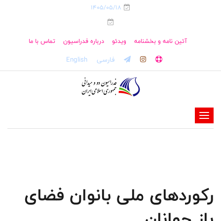
1405/05/18
آئین نامه و بخشنامه
ویدئو
درباره فدراسیون
تماس با ما
فارسی
English
-
-
-
-
-
رکوردهای ملی بانوان فضای
-
باز جوانان