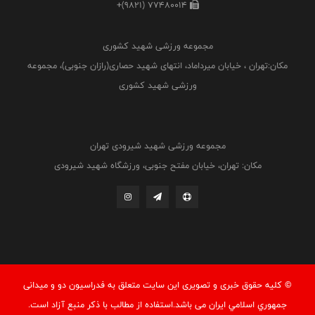
+(9821) 77480014
مجموعه ورزشی شهید کشوری
مکان:تهران ، خیابان میرداماد، انتهای شهید حصاری(رازان جنوبی)، مجموعه
ورزشی شهید کشوری
مجموعه ورزشی شهید شیرودی تهران
مکان: تهران، خیابان مفتح جنوبی، ورزشگاه شهید شیرودی
© کليه حقوق خبری و تصويری اين سايت متعلق به فدراسيون دو و میدانی
جمهوري اسلامي ايران می باشد.استفاده از مطالب با ذكر منبع آزاد است.