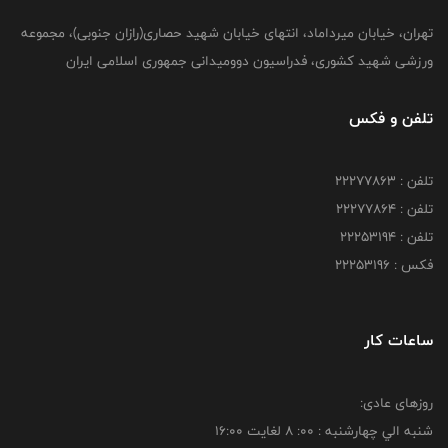
تهران، خیابان میرداماد، انتهای خیابان شهید حصاری(رازان جنوبی)، مجموعه
ورزشی شهید کشوری، فدراسیون دوومیدانی جمهوری اسلامی ایران
تلفن و فکس
تلفن : 22277863
تلفن : 22277864
تلفن : 22253194
فکس : 22253196
ساعات کار
روزهای عادی:
شنبه الي چهارشنبه : 00: 8 لغايت 16:00