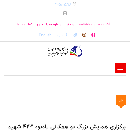
1405/05/18
آئین نامه و بخشنامه
ویدئو
درباره فدراسیون
تماس با ما
فارسی
English
-
-
-
-
قم
-
-
برگزاری همایش بزرگ دو همگانی یادبود ۴۲۳ شهید