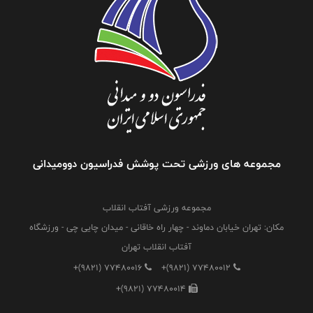
مجموعه های ورزشی تحت پوشش فدراسیون دوومیدانی
مجموعه ورزشی آفتاب انقلاب
مکان: تهران خیابان دماوند - چهار راه خاقانی - میدان چایی چی - ورزشگاه
آفتاب انقلاب تهران
+(9821) 77480016
+(9821) 77480012
+(9821) 77480014