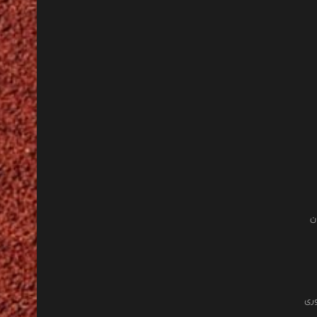
ن
وری