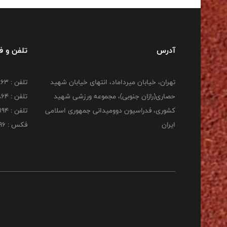
آدرس
تلفن و 
تهران، خیابان میرداماد، انتهای خیابان شهید
تلفن : 22277863
حصاری(رازان جنوبی)، مجموعه ورزشی شهید
تلفن : 22277864
کشوری، فدراسیون دوومیدانی جمهوری اسلامی
تلفن : 22253194
ایران
فکس : 22253196