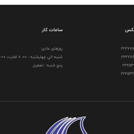
فکس
ساعات کار
روزهای عادی:
شنبه الي چهارشنبه : 00: 8 لغايت 16:00
پنج شنبه : تعطیل