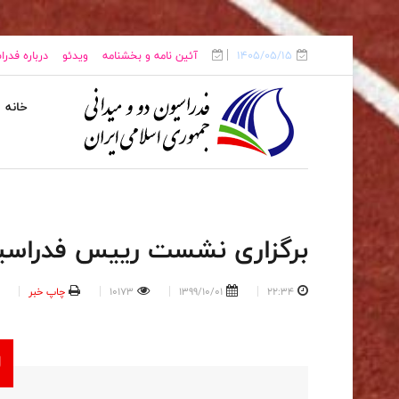
1405/05/15
آئین نامه و بخشنامه
ویدئو
درباره فدر
خانه
برگزاری نشست رییس فدراسیو
22:34
1399/10/01
10173
چاپ خبر