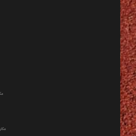
مک
مکان